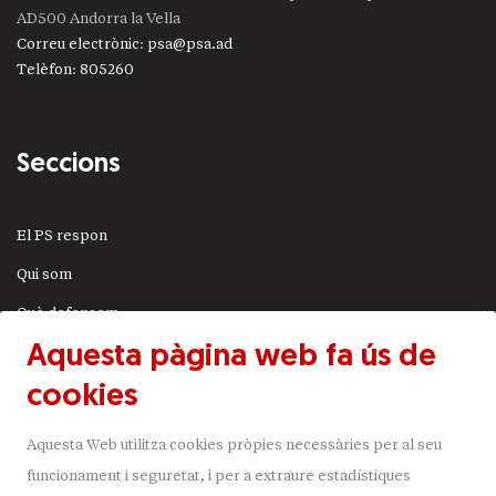
AD500 Andorra la Vella
Correu electrònic
:
psa@psa.ad
Telèfon
:
805260
Seccions
El PS respon
Qui som
Què defensem
Aquesta pàgina web fa ús de
Actualitat
cookies
JSA
Transparència
Aquesta Web utilitza cookies pròpies necessàries per al seu
Uneix-t'hi
funcionament i seguretat, i per a extraure estadístiques