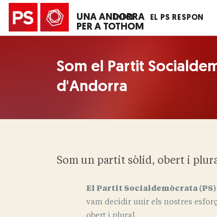
UNA ANDORRA
INICI
EL PS RESPON
PER A TOTHOM
Som el Partit Socialde
d'Andorra
Som un partit sòlid, obert i plur
El Partit Socialdemòcrata (PS)
vam decidir unir els nostres esforç
obert i plural.