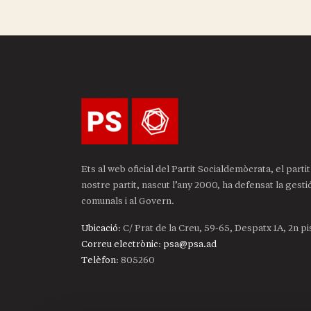
Ets al web oficial del Partit Socialdemòcrata, el part
nostre partit, nascut l’any 2000, ha defensat la gest
comunals i al Govern.
Ubicació
: C/ Prat de la Creu, 59-65, Despatx 1A, 2n p
Correu electrònic
:
psa@psa.ad
Telèfon
:
805260