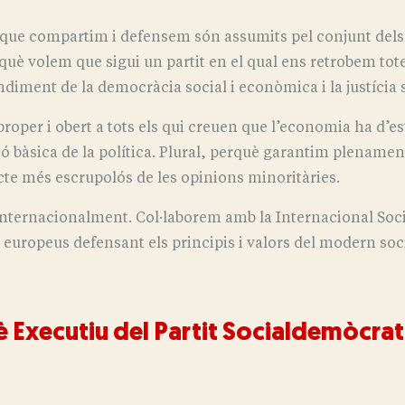
s que compartim i defensem són assumits pel conjunt dels af
rquè volem que sigui un partit en el qual ens retrobem to
ndiment de la democràcia social i econòmica i la justícia s
oper i obert a tots els qui creuen que l’economia ha d’est
ó bàsica de la política. Plural, perquè garantim plenament
ecte més escrupolós de les opinions minoritàries.
ternacionalment. Col·laborem amb la Internacional Social
es europeus defensant els principis i valors del modern so
 Executiu del Partit Socialdemòcrat
Clàudia Cunill