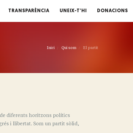
TRANSPARÈNCIA
UNEIX-T'HI
DONACIONS
Inici
Qui som
El partit
de diferents horitzons polítics
és i llibertat. Som un partit sòlid,