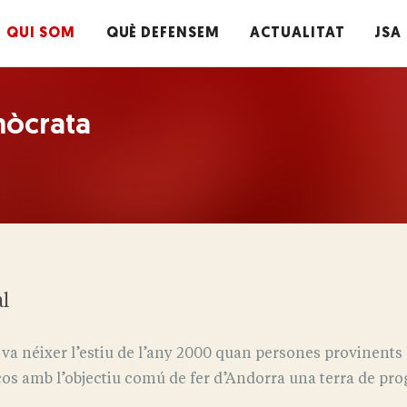
QUI SOM
QUÈ DEFENSEM
ACTUALITAT
JSA
mòcrata
al
va néixer l’estiu de l’any 2000 quan persones provinents 
os amb l’objectiu comú de fer d’Andorra una terra de progr