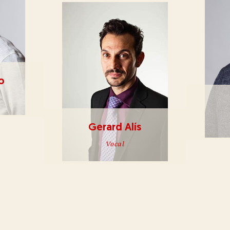
o
Gerard Alís
Vocal