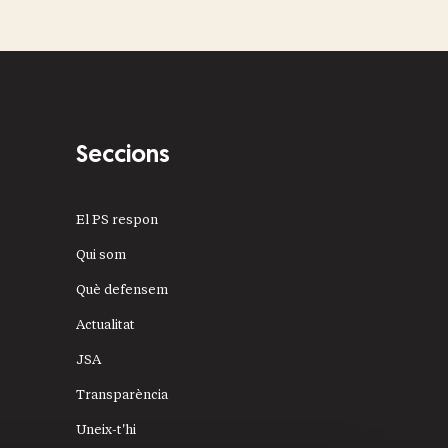
Seccions
El PS respon
Qui som
Què defensem
Actualitat
JSA
Transparència
Uneix-t'hi