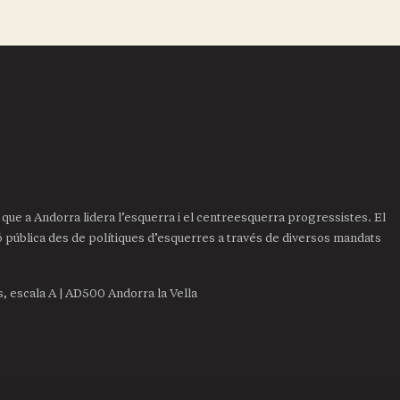
it que a Andorra lidera l’esquerra i el centreesquerra progressistes. El
ió pública des de polítiques d’esquerres a través de diversos mandats
is, escala A | AD500 Andorra la Vella