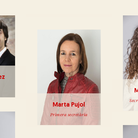
Coordinadora de la JSA
ez
M
Secr
Marta Pujol
Primera secretària