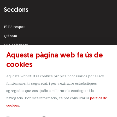
Seccions
El PS respon
Qui som
Què defensem
Aquesta pàgina web fa ús de
Actualitat
cookies
JSA
Transparència
Aquesta Web utilitza cookies pròpies necessàries per al seu
Uneix-t'hi
funcionament i seguretat, i per a extraure estadístiques
agregades que ens ajudin a millorar els continguts i la
Donacions
navegació.
Per més informació, es pot consultar la
política de
Mapa del lloc
cookies
.