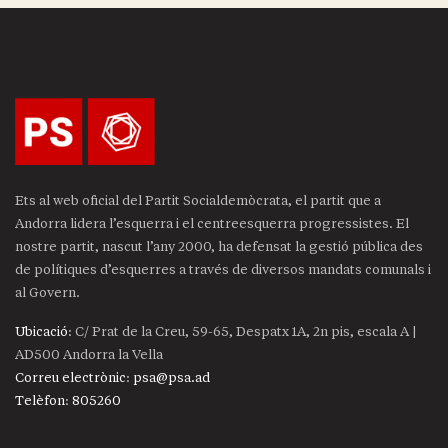
Ets al web oficial del Partit Socialdemòcrata, el partit que a
Andorra lidera l’esquerra i el centreesquerra progressistes. El
nostre partit, nascut l’any 2000, ha defensat la gestió pública des
de polítiques d’esquerres a través de diversos mandats comunals i
al Govern.
Ubicació
: C/ Prat de la Creu, 59-65, Despatx 1A, 2n pis, escala A |
AD500 Andorra la Vella
Correu electrònic
:
psa@psa.ad
Telèfon
:
805260