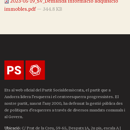
2023-05-19_SV_Demanda informació adquisició
immobles.pdf
— 344.8 KB
Ets al web oficial del Partit Socialdemòcrata, el partit que a
Andorra lidera l’esquerra i el centreesquerra progressistes. El
nostre partit, nascut l’any 2000, ha defensat la gestió pública des
de polítiques d’esquerres a través de diversos mandats comunals i
al Govern.
Ubicació
: C/ Prat de la Creu, 59-65, Despatx 1A, 2n pis, escala A |