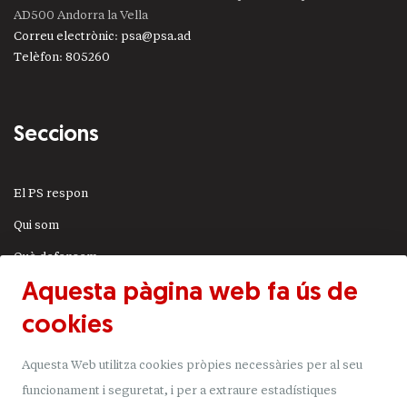
AD500 Andorra la Vella
Correu electrònic
:
psa@psa.ad
Telèfon
:
805260
Seccions
El PS respon
Qui som
Què defensem
Aquesta pàgina web fa ús de
Actualitat
cookies
JSA
Transparència
Aquesta Web utilitza cookies pròpies necessàries per al seu
Uneix-t'hi
funcionament i seguretat, i per a extraure estadístiques