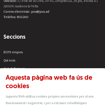
Ubicació
: C/ Prat de la Creu, 59-65, Despatx 1A, 2n pis, escala A |
AD500 Andorra la Vella
Correu electrònic
:
psa@psa.ad
Telèfon
:
805260
Seccions
El PS respon
Qui som
Què defensem
Aquesta pàgina web fa ús de
Actualitat
cookies
JSA
Transparència
Aquesta Web utilitza cookies pròpies necessàries per al seu
Uneix-t'hi
funcionament i seguretat, i per a extraure estadístiques