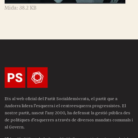
Feu clic per a visualitzar la imatge a mida compl
Mida: 38.2 KB
Ets al web oficial del Partit Socialdemòcrata, el partit que a
Andorra lidera l’esquerra i el centreesquerra progressistes. El
nostre partit, nascut l’any 2000, ha defensat la gestió pública des
de polítiques d’esquerres a través de diversos mandats comunals i
al Govern.