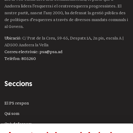
Andorra lidera l’esquerra i el centreesquerra progressistes. El
nostre partit, nascut l’any 2000, ha defensat la gestió pública des
de polítiques d’esquerres a través de diversos mandats comunals i
al Govern.
Ubicació
: C/ Prat de la Creu, 59-65, Despatx 1A, 2n pis, escala A |
AD500 Andorra la Vella
Correu electrònic
:
psa@psa.ad
Telèfon
:
805260
Seccions
El PS respon
Qui som
Què defensem