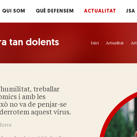
QUI SOM
QUÈ DEFENSEM
ACTUALITAT
JSA
ra tan dolents
Inici
Actualitat
Art
umilitat, treballar
òmics i amb les
ixò no va de penjar-se
 derrotem aquest virus.
ndorra