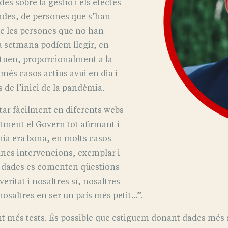
s sobre la gestió i els efectes
ades, de persones que s’han
de les persones que no han
a setmana podíem llegir, en
ituen, proporcionalment a la
més casos actius avui en dia i
de l’inici de la pandèmia.
tar fàcilment en diferents webs
tment el Govern tot afirmant i
mia era bona, en molts casos
gunes intervencions, exemplar i
s dades es comenten qüestions
eritat i nosaltres sí, nosaltres
s­altres en ser un país més petit...”.
nt més tests. És possible que estiguem donant dades més 