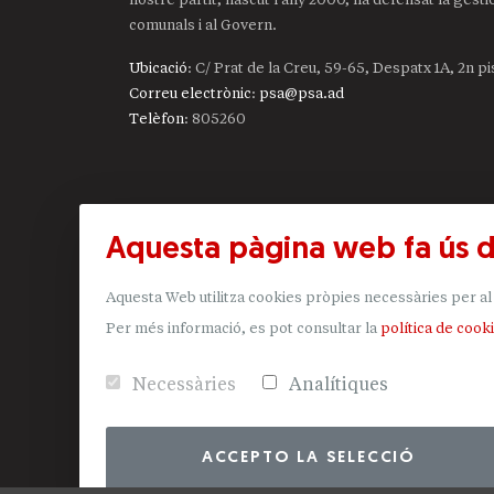
comunals i al Govern.
Ubicació
: C/ Prat de la Creu, 59-65, Despatx 1A, 2n p
Correu electrònic
:
psa@psa.ad
Telèfon
:
805260
Aquesta pàgina web fa ús 
Aquesta Web utilitza cookies pròpies necessàries per al 
Per més informació, es pot consultar la
política de cook
Necessàries
Analítiques
ACCEPTO LA SELECCIÓ