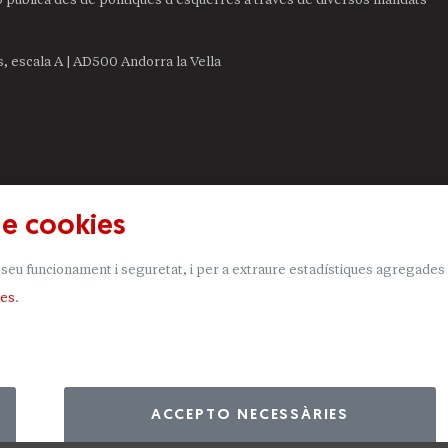
is, escala A | AD500 Andorra la Vella
de cookies
seu funcionament i seguretat, i per a extraure estadístiques agregades qu
ies
.
ACCEPTO NECESSÀRIES