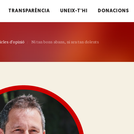
TRANSPARÈNCIA
UNEIX-T'HI
DONACIONS
icles d'opinió
Ni tan bons abans, ni ara tan dolents