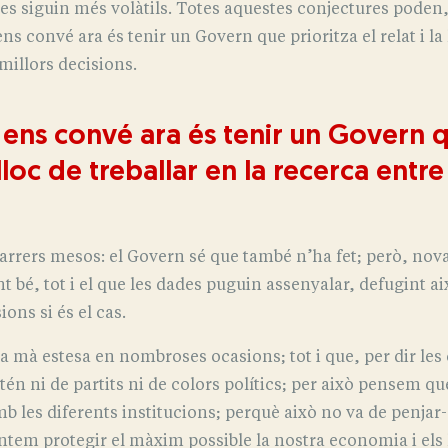
es siguin més volàtils. Totes aquestes conjectures poden,
ns convé ara és tenir un Govern que prioritza el relat i la 
 millors decisions.
 ens convé ara és tenir un Govern que
lloc de treballar en la recerca entre 
darrers mesos: el Govern sé que també n’ha fet; però, no
t bé, tot i el que les dades puguin assenyalar, defugint aix
ions si és el cas.
a mà estesa en nombroses ocasions; tot i que, per dir les
n ni de partits ni de colors polítics; per això pensem que
b les diferents institucions; perquè això no va de penjar-
ntem protegir el màxim possible la nostra economia i els l