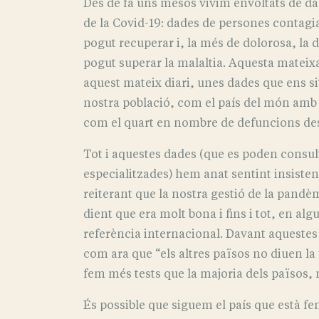
Des de fa uns mesos vivim envoltats de dade
de la Covid-19: dades de persones contagi
pogut recuperar i, la més de dolorosa, la 
pogut superar la malaltia. Aquesta mateix
aquest mateix diari, unes dades que ens s
nostra població, com el país del món amb 
com el quart en nombre de defuncions des 
Tot i aquestes dades (que es poden consul
especialitzades) hem anat sentint insisten
reiterant que la nostra gestió de la pandè
dient que era molt bona i fins i tot, en al
referència internacional. Davant aqueste
com ara que “els altres països no diuen la v
fem més tests que la majoria dels països, no
És possible que siguem el país que està fe