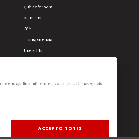
Què defensem
Actualitat
JSA
Transparència
Uneix-t'hi
Donacions
Mapa del lloc
e ens ajudin a millorar els continguts i la navegació.
ACCEPTO TOTES