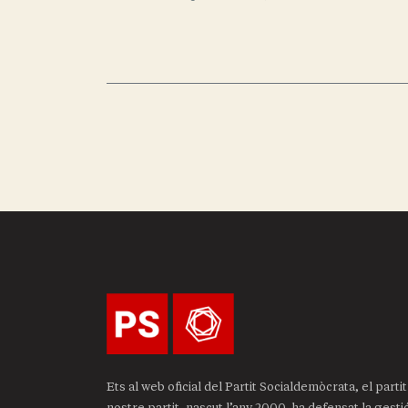
Ets al web oficial del Partit Socialdemòcrata, el part
nostre partit, nascut l’any 2000, ha defensat la gest