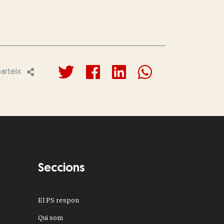
rteix
Seccions
El PS respon
Qui som