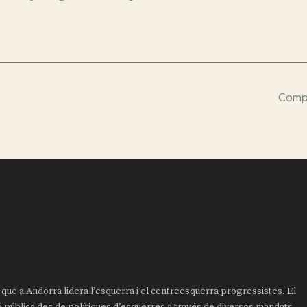
Compa
it que a Andorra lidera l’esquerra i el centreesquerra progressistes. El
ió pública des de polítiques d’esquerres a través de diversos mandats