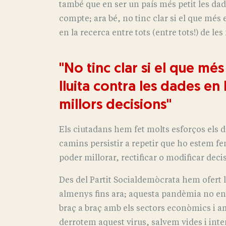
també que en ser un país més petit les dad
compte; ara bé, no tinc clar si el que més e
en la recerca entre tots (entre tots!) de les
"No tinc clar si el que més
lluita contra les dades en 
millors decisions"
Els ciutadans hem fet molts esforços els 
camins persistir a repetir que ho estem fen
poder millorar, rectificar o modificar decis
Des del Partit Socialdemòcrata hem ofert l
almenys fins ara; aquesta pandèmia no enté
braç a braç amb els sectors econòmics i am
derrotem aquest virus, salvem vides i inte