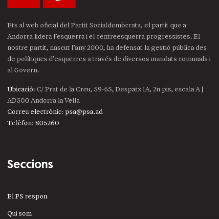
Ets al web oficial del Partit Socialdemòcrata, el partit que a
Andorra lidera l’esquerra i el centreesquerra progressistes. El
nostre partit, nascut l’any 2000, ha defensat la gestió pública des
de polítiques d’esquerres a través de diversos mandats comunals i
al Govern.
Ubicació
: C/ Prat de la Creu, 59-65, Despatx 1A, 2n pis, escala A |
AD500 Andorra la Vella
Correu electrònic
:
psa@psa.ad
Telèfon
:
805260
Seccions
El PS respon
Qui som