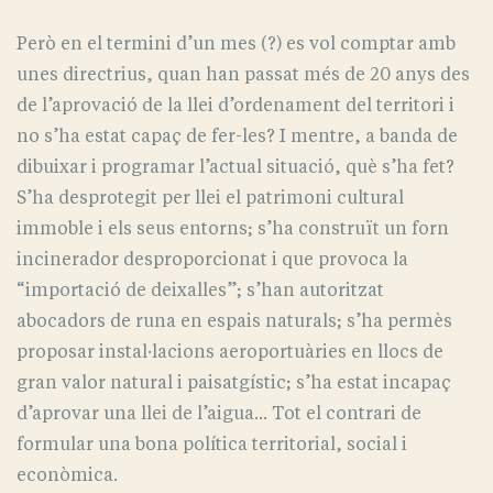
Però en el termini d’un mes (?) es vol comptar amb
unes directrius, quan han passat més de 20 anys des
de l’aprovació de la llei d’ordenament del territori i
no s’ha estat capaç de fer-les? I mentre, a banda de
dibuixar i programar l’actual situació, què s’ha fet?
S’ha desprotegit per llei el patrimoni cultural
immoble i els seus entorns; s’ha construït un forn
incinerador desproporcionat i que provoca la
“importació de deixalles”; s’han autoritzat
abocadors de runa en espais naturals; s’ha permès
proposar instal·lacions aeroportuàries en llocs de
gran valor natural i paisatgístic; s’ha estat incapaç
d’aprovar una llei de l’aigua... Tot el contrari de
formular una bona política territorial, social i
econòmica.