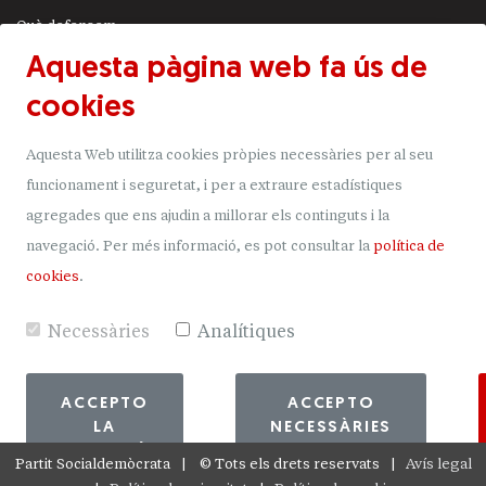
Què defensem
Aquesta pàgina web fa ús de
Actualitat
cookies
JSA
Transparència
Aquesta Web utilitza cookies pròpies necessàries per al seu
Uneix-t'hi
funcionament i seguretat, i per a extraure estadístiques
agregades que ens ajudin a millorar els continguts i la
Donacions
navegació.
Per més informació, es pot consultar la
política de
Mapa del lloc
cookies
.
Necessàries
Analítiques
ACCEPTO
ACCEPTO
LA
NECESSÀRIES
SELECCIÓ
Partit Socialdemòcrata
©
Tots els drets reservats
Avís legal