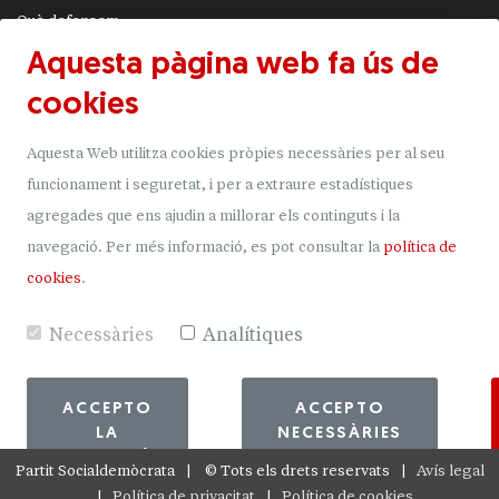
Què defensem
Aquesta pàgina web fa ús de
Actualitat
cookies
JSA
Transparència
Aquesta Web utilitza cookies pròpies necessàries per al seu
Uneix-t'hi
funcionament i seguretat, i per a extraure estadístiques
agregades que ens ajudin a millorar els continguts i la
Donacions
navegació.
Per més informació, es pot consultar la
política de
Mapa del lloc
cookies
.
Necessàries
Analítiques
ACCEPTO
ACCEPTO
LA
NECESSÀRIES
SELECCIÓ
Partit Socialdemòcrata
©
Tots els drets reservats
Avís legal
Política de privacitat
Política de cookies