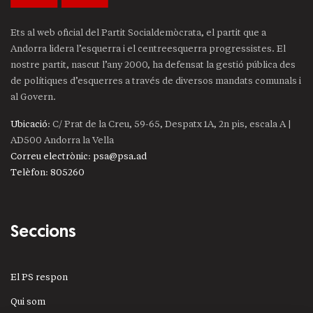
Ets al web oficial del Partit Socialdemòcrata, el partit que a
Andorra lidera l’esquerra i el centreesquerra progressistes. El
nostre partit, nascut l’any 2000, ha defensat la gestió pública des
de polítiques d’esquerres a través de diversos mandats comunals i
al Govern.
Ubicació
: C/ Prat de la Creu, 59-65, Despatx 1A, 2n pis, escala A |
AD500 Andorra la Vella
Correu electrònic
:
psa@psa.ad
Telèfon
:
805260
Seccions
El PS respon
Qui som