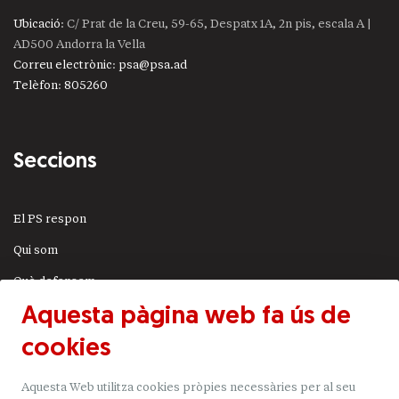
Ubicació
: C/ Prat de la Creu, 59-65, Despatx 1A, 2n pis, escala A |
AD500 Andorra la Vella
Correu electrònic
:
psa@psa.ad
Telèfon
:
805260
Seccions
El PS respon
Qui som
Què defensem
Aquesta pàgina web fa ús de
Actualitat
cookies
JSA
Transparència
Aquesta Web utilitza cookies pròpies necessàries per al seu