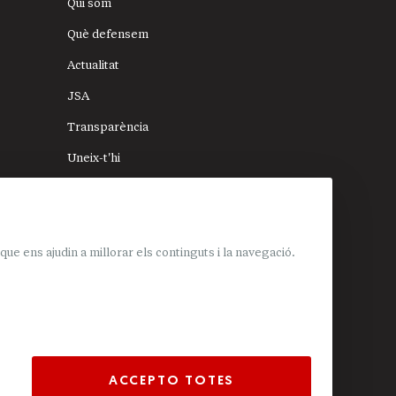
Qui som
Què defensem
Actualitat
JSA
Transparència
Uneix-t'hi
Donacions
Mapa del lloc
e ens ajudin a millorar els continguts i la navegació.
ACCEPTO TOTES