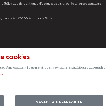
ió pública des de polítiques d’esquerres a través de diversos mandats
is, escala A | AD500 Andorra la Vella
de cookies
seu funcionament i seguretat, i per a extraure estadístiques agregades qu
ies
.
ACCEPTO NECESSÀRIES