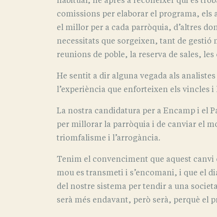
habitual, he après a reconèixer qui es tro
comissions per elaborar el programa, els a
el millor per a cada parròquia, d’altres do
necessitats que sorgeixen, tant de gestió 
reunions de poble, la reserva de sales, les c
He sentit a dir alguna vegada als analist
l’experiència que enforteixen els vincles 
La nostra candidatura per a Encamp i el Pa
per millorar la parròquia i de canviar el m
triomfalisme i l’arrogància.
Tenim el convenciment que aquest canvi és 
mou es transmeti i s’encomani, i que el di
del nostre sistema per tendir a una societ
serà més endavant, però serà, perquè el pr