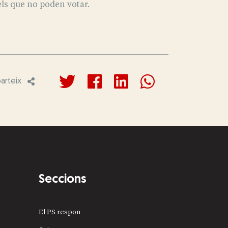
els que no poden votar.
rteix
Seccions
El PS respon