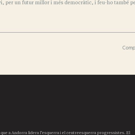
i, per un futur millor i més democràtic, i feu-ho també p
Compa
it que a Andorra lidera l’esquerra i el centreesquerra progressistes. El