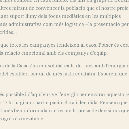
ba més còmode en cada funció, els uns en grups de treball
ltres mirant de convèncer la població que el nostre proje
nant suport lluny dels focus mediàtics en les múltiples
més administrativa com més logística –la presentació per 
rides...
es que totes les campanyes tendeixen al caos. Potser és c
i la relació emocional amb els companys d’equip.
s de la Casa s’ha consolidat cada dia més amb l’energia qu
odel establert per un de més just i equitatiu. Esperem que 
possible i d’aquí ens ve l’energia per encarar aquesta rec
a 17 hi hagi una participació clara i decidida. Pensem que
at més ben informada i activa en la presa de decisions que 
ogrés és inevitable.