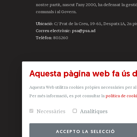
nostre partit, nascut l’any 2000, ha defensat la gest
comunals i al Govern.
Ubicació
: C/ Prat de la Creu, 59-65, Despatx 1A, 2n p
Correu electrònic
:
psa@psa.ad
Telèfon
:
805260
Aquesta pàgina web fa ús 
Aquesta Web utilitza cookies pròpies necessàries per al 
Per més informació, es pot consultar la
política de cook
Necessàries
Analítiques
ACCEPTO LA SELECCIÓ