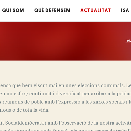
QUI SOM
QUÈ DEFENSEM
ACTUALITAT
JSA
Ini
ntensa que hem viscut mai en unes eleccions comunals. L
un esforç continuat i diversificat per arribar a la poblac
 reunions de poble amb l’expressió a les xarxes socials i l
ous o de tota la vida.
t Socialdemòcrata i amb l’observació de la nostra activit