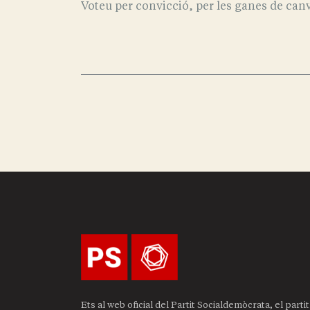
Voteu per convicció, per les ganes de canv
Ets al web oficial del Partit Socialdemòcrata, el part