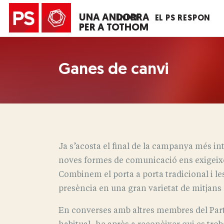
UNA ANDORRA
INICI
EL PS RESPON
PER A TOTHOM
Ganes de canvi
Ja s’acosta el final de la campanya més i
noves formes de comunicació ens exigeixen 
Combinem el porta a porta tradicional i les
presència en una gran varietat de mitjans n
En converses amb altres membres del Parti