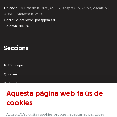
Ubicació
: C/ Prat de la Creu, 59-65, Despatx 1A, 2n pis, escala A |
AD500 Andorra la Vella
Correu electrònic
:
psa@psa.ad
Telèfon
:
805260
Seccions
El PS respon
Qui som
Què defensem
Aquesta pàgina web fa ús de
Actualitat
cookies
JSA
Transparència
Aquesta Web utilitza cookies pròpies necessàries per al seu