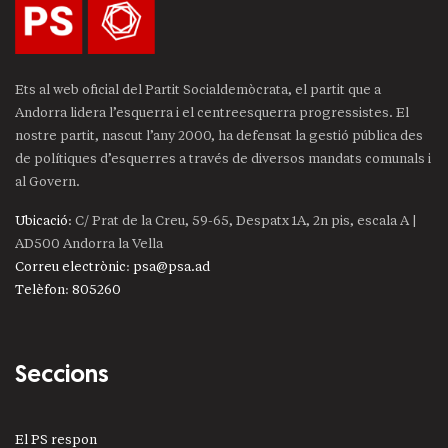
Ets al web oficial del Partit Socialdemòcrata, el partit que a
Andorra lidera l’esquerra i el centreesquerra progressistes. El
nostre partit, nascut l’any 2000, ha defensat la gestió pública des
de polítiques d’esquerres a través de diversos mandats comunals i
al Govern.
Ubicació
: C/ Prat de la Creu, 59-65, Despatx 1A, 2n pis, escala A |
AD500 Andorra la Vella
Correu electrònic
:
psa@psa.ad
Telèfon
:
805260
Seccions
El PS respon