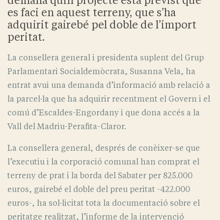
demana quin projecte està previst que
es faci en aquest terreny, que s’ha
adquirit gairebé pel doble de l’import
peritat.
La consellera general i presidenta suplent del Grup
Parlamentari Socialdemòcrata, Susanna Vela, ha
entrat avui una demanda d’informació amb relació a
la parcel·la que ha adquirir recentment el Govern i el
comú d’Escaldes-Engordany i que dona accés a la
Vall del Madriu-Perafita-Claror.
La consellera general, després de conèixer-se que
l’executiu i la corporació comunal han comprat el
terreny de prat i la borda del Sabater per 825.000
euros, gairebé el doble del preu peritat -422.000
euros-, ha sol·licitat tota la documentació sobre el
peritatge realitzat, l’informe de la intervenció