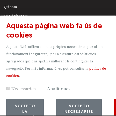
Qui som
Què defensem
Aquesta pàgina web fa ús de
Actualitat
cookies
JSA
Transparència
Aquesta Web utilitza cookies pròpies necessàries per al seu
Uneix-t'hi
funcionament i seguretat, i per a extraure estadístiques
agregades que ens ajudin a millorar els continguts i la
Donacions
navegació.
Per més informació, es pot consultar la
política de
Mapa del lloc
cookies
.
Necessàries
Analítiques
ACCEPTO
ACCEPTO
LA
NECESSÀRIES