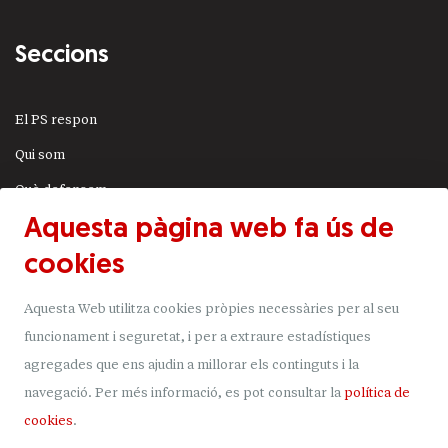
Seccions
El PS respon
Qui som
Què defensem
Aquesta pàgina web fa ús de
Actualitat
cookies
JSA
Transparència
Aquesta Web utilitza cookies pròpies necessàries per al seu
Uneix-t'hi
funcionament i seguretat, i per a extraure estadístiques
agregades que ens ajudin a millorar els continguts i la
Donacions
navegació.
Per més informació, es pot consultar la
política de
Mapa del lloc
cookies
.