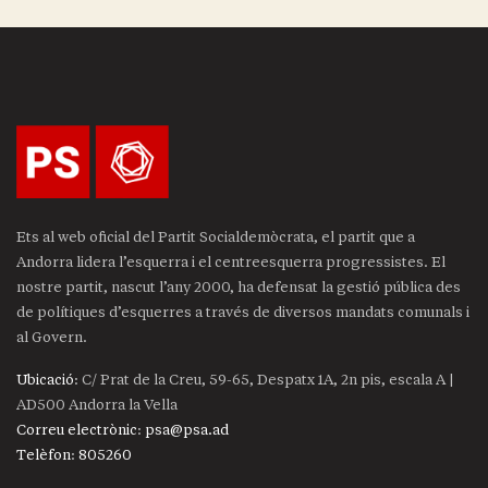
Ets al web oficial del Partit Socialdemòcrata, el partit que a
Andorra lidera l’esquerra i el centreesquerra progressistes. El
nostre partit, nascut l’any 2000, ha defensat la gestió pública des
de polítiques d’esquerres a través de diversos mandats comunals i
al Govern.
Ubicació
: C/ Prat de la Creu, 59-65, Despatx 1A, 2n pis, escala A |
AD500 Andorra la Vella
Correu electrònic
:
psa@psa.ad
Telèfon
:
805260