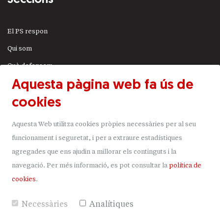
Seccions
El PS respon
Qui som
Què defensem
Aquesta pàgina web fa ús de
Actualitat
cookies
JSA
Transparència
Aquesta Web utilitza cookies pròpies necessàries per al seu
Uneix-t'hi
funcionament i seguretat, i per a extraure estadístiques
agregades que ens ajudin a millorar els continguts i la
Donacions
navegació.
Per més informació, es pot consultar la
política de
Mapa del lloc
cookies
.
Necessàries
Analítiques