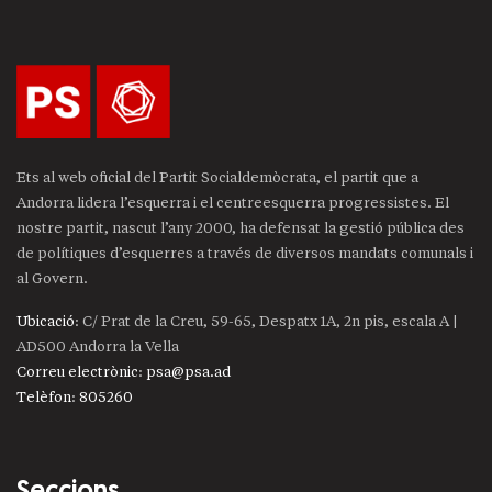
Ets al web oficial del Partit Socialdemòcrata, el partit que a
Andorra lidera l’esquerra i el centreesquerra progressistes. El
nostre partit, nascut l’any 2000, ha defensat la gestió pública des
de polítiques d’esquerres a través de diversos mandats comunals i
al Govern.
Ubicació
: C/ Prat de la Creu, 59-65, Despatx 1A, 2n pis, escala A |
AD500 Andorra la Vella
Correu electrònic
:
psa@psa.ad
Telèfon
:
805260