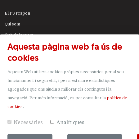
El PS respon
Qui som
Què defensem
Aquesta pàgina web fa ús de
Actualitat
cookies
JSA
Transparència
Aquesta Web utilitza cookies pròpies necessàries per al seu
Uneix-t'hi
funcionament i seguretat, i per a extraure estadístiques
agregades que ens ajudin a millorar els continguts i la
Donacions
navegació.
Per més informació, es pot consultar la
política de
Mapa del lloc
cookies
.
Necessàries
Analítiques