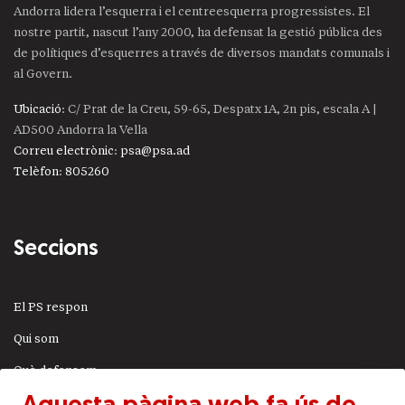
Andorra lidera l’esquerra i el centreesquerra progressistes. El
nostre partit, nascut l’any 2000, ha defensat la gestió pública des
de polítiques d’esquerres a través de diversos mandats comunals i
al Govern.
Ubicació
: C/ Prat de la Creu, 59-65, Despatx 1A, 2n pis, escala A |
AD500 Andorra la Vella
Correu electrònic
:
psa@psa.ad
Telèfon
:
805260
Seccions
El PS respon
Qui som
Què defensem
Actualitat