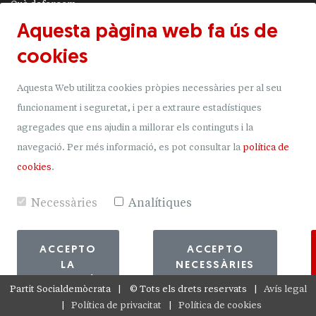
Què defensem
Aquesta pàgina web fa ús de
Actualitat
cookies
JSA
Transparència
Aquesta Web utilitza cookies pròpies necessàries per al seu
Uneix-t'hi
funcionament i seguretat, i per a extraure estadístiques
agregades que ens ajudin a millorar els continguts i la
Donacions
navegació.
Per més informació, es pot consultar la
política de
Mapa del lloc
cookies
.
Necessàries
Analítiques
ACCEPTO
ACCEPTO
LA
NECESSÀRIES
SELECCIÓ
Partit Socialdemòcrata
©
Tots els drets reservats
Avís legal
Política de privacitat
Política de cookies