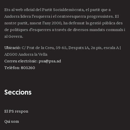
Ets al web oficial del Partit Socialdemòcrata, el partit que a
Andorra lidera l’esquerra i el centreesquerra progressistes. El
nostre partit, nascut l’any 2000, ha defensat la gestió pública des
de polítiques d’esquerres a través de diversos mandats comunals i
al Govern.
Ubicació
: C/ Prat de la Creu, 59-65, Despatx 1A, 2n pis, escala A |
AD500 Andorra la Vella
Correu electrònic
:
psa@psa.ad
Telèfon
:
805260
Seccions
El PS respon
Qui som