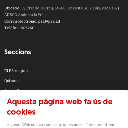
Ubicació
: C/ Prat de la Creu, 59-65, Despatx 1A, 2n pis, escala A |
AD500 Andorra la Vella
Correu electrònic
:
psa@psa.ad
Telèfon
:
805260
Seccions
El PS respon
Qui som
Què defensem
Aquesta pàgina web fa ús de
Actualitat
cookies
JSA
Transparència
Aquesta Web utilitza cookies pròpies necessàries per al seu