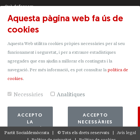
Què defensem
Aquesta pàgina web fa ús de
Actualitat
cookies
JSA
Transparència
Aquesta Web utilitza cookies pròpies necessàries per al seu
Uneix-t'hi
funcionament i seguretat, i per a extraure estadístiques
agregades que ens ajudin a millorar els continguts i la
Donacions
navegació.
Per més informació, es pot consultar la
política de
Mapa del lloc
cookies
.
Necessàries
Analítiques
ACCEPTO
ACCEPTO
LA
NECESSÀRIES
SELECCIÓ
Partit Socialdemòcrata
©
Tots els drets reservats
Avís legal
Política de privacitat
Política de cookies