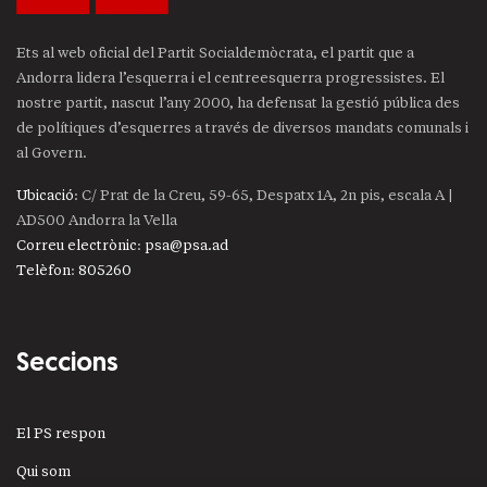
Ets al web oficial del Partit Socialdemòcrata, el partit que a
Andorra lidera l’esquerra i el centreesquerra progressistes. El
nostre partit, nascut l’any 2000, ha defensat la gestió pública des
de polítiques d’esquerres a través de diversos mandats comunals i
al Govern.
Ubicació
: C/ Prat de la Creu, 59-65, Despatx 1A, 2n pis, escala A |
AD500 Andorra la Vella
Correu electrònic
:
psa@psa.ad
Telèfon
:
805260
Seccions
El PS respon
Qui som