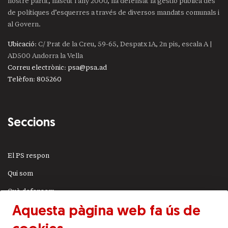
nostre partit, nascut l’any 2000, ha defensat la gestió pública des
de polítiques d’esquerres a través de diversos mandats comunals i
al Govern.
Ubicació
: C/ Prat de la Creu, 59-65, Despatx 1A, 2n pis, escala A |
AD500 Andorra la Vella
Correu electrònic
:
psa@psa.ad
Telèfon
:
805260
Seccions
El PS respon
Qui som
Què defensem
Aquesta pàgina web fa ús de
Actualitat
JSA