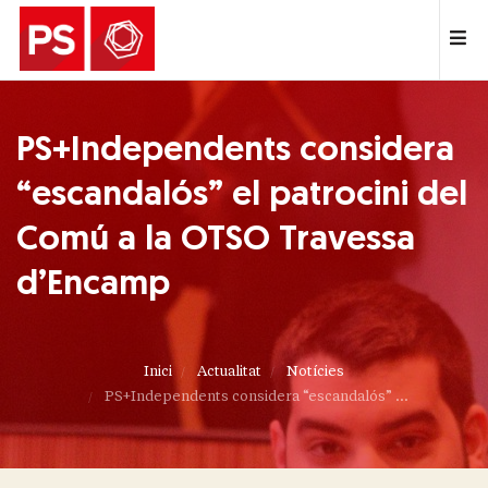
PS+Independents considera
“escandalós” el patrocini del
Comú a la OTSO Travessa
d’Encamp
Inici
Actualitat
Notícies
PS+Independents considera “escandalós” ...