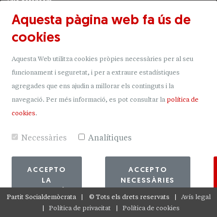
Què defensem
Aquesta pàgina web fa ús de
Actualitat
cookies
JSA
Transparència
Aquesta Web utilitza cookies pròpies necessàries per al seu
Uneix-t'hi
funcionament i seguretat, i per a extraure estadístiques
agregades que ens ajudin a millorar els continguts i la
Donacions
navegació.
Per més informació, es pot consultar la
política de
Mapa del lloc
cookies
.
Necessàries
Analítiques
ACCEPTO
ACCEPTO
LA
NECESSÀRIES
SELECCIÓ
Partit Socialdemòcrata
©
Tots els drets reservats
Avís legal
Política de privacitat
Política de cookies