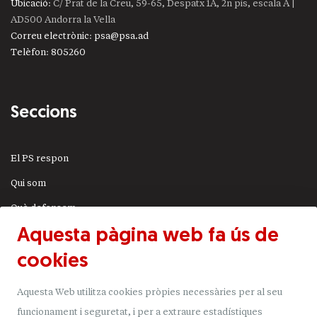
Ubicació
: C/ Prat de la Creu, 59-65, Despatx 1A, 2n pis, escala A |
AD500 Andorra la Vella
Correu electrònic
:
psa@psa.ad
Telèfon
:
805260
Seccions
El PS respon
Qui som
Què defensem
Aquesta pàgina web fa ús de
Actualitat
cookies
JSA
Transparència
Aquesta Web utilitza cookies pròpies necessàries per al seu
Uneix-t'hi
funcionament i seguretat, i per a extraure estadístiques