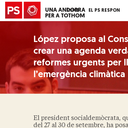
UNA ANDORRA
INICI
EL PS RESPON
PER A TOTHOM
López proposa al Cons
crear una agenda ver
reformes urgents per ll
l’emergència climàtica
El president socialdemòcrata, q
del 27 al 30 de setembre, ha po