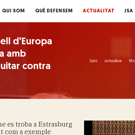
QUI SOM
QUÈ DEFENSEM
ACTUALITAT
JSA
ell d’Europa
da amb
Inici
Actualitat
Not
uitar contra
ue es troba a Estrasburg
sat com a exemple