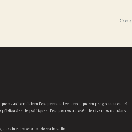
Compa
it que a Andorra lidera l’esquerra i el centreesquerra progressistes. El
ió pública des de polítiques d’esquerres a través de diversos mandats
is, escala A | AD500 Andorra la Vella