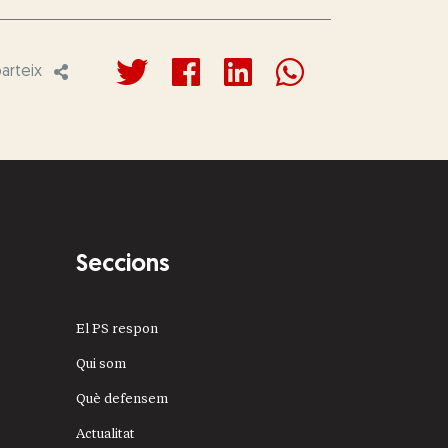
rteix
Seccions
El PS respon
Qui som
Què defensem
Actualitat