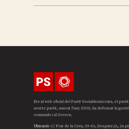
Ets al web oficial del Partit Socialdemòcrata, el part
nostre partit, nascut l’any 2000, ha defensat la gest
comunals i al Govern.
Ubicació
: C/ Prat de la Creu, 59-65, Despatx 1A, 2n p