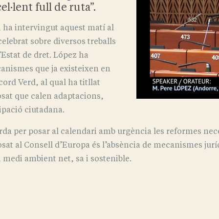
el·lent full de ruta”.
 ha intervingut aquest matí al
elebrat sobre diversos treballs
’Estat de dret. López ha
canismes que ja existeixen en
rd Verd, al qual ha titllat
xposat que calen adaptacions,
cipació ciutadana.
a per posar al calendari amb urgència les reformes nece
osat al Consell d’Europa és l’absència de mecanismes juríd
 medi ambient net, sa i sostenible.