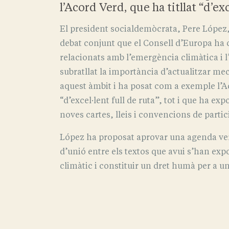
l’Acord Verd, que ha titllat “d’exc
El president socialdemòcrata, Pere López,
debat conjunt que el Consell d’Europa ha c
relacionats amb l’emergència climàtica i l
subratllat la importància d’actualitzar me
aquest àmbit i ha posat com a exemple l’Aco
“d’excel·lent full de ruta”, tot i que ha e
noves cartes, lleis i convencions de parti
López ha proposat aprovar una agenda verd
d’unió entre els textos que avui s’han exp
climàtic i constituir un dret humà per a un