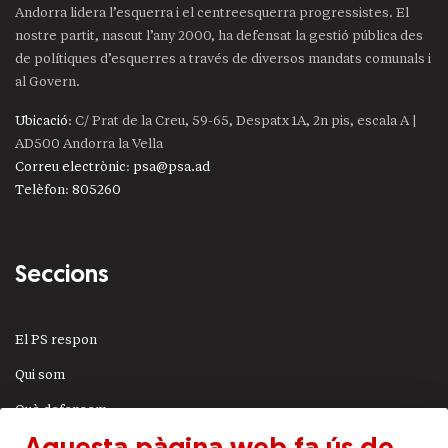
Andorra lidera l’esquerra i el centreesquerra progressistes. El
nostre partit, nascut l’any 2000, ha defensat la gestió pública des
de polítiques d’esquerres a través de diversos mandats comunals i
al Govern.
Ubicació
: C/ Prat de la Creu, 59-65, Despatx 1A, 2n pis, escala A |
AD500 Andorra la Vella
Correu electrònic
:
psa@psa.ad
Telèfon
:
805260
Seccions
El PS respon
Qui som
Què defensem
Actualitat