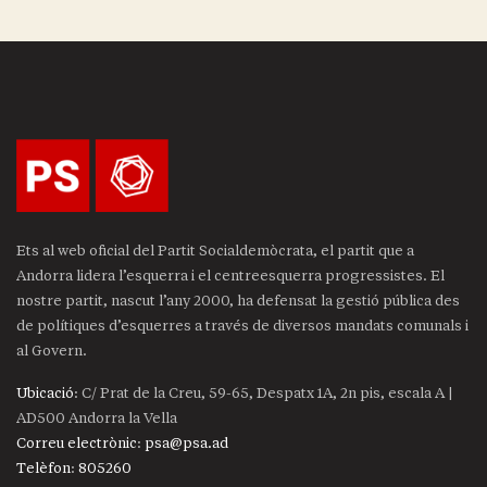
Ets al web oficial del Partit Socialdemòcrata, el partit que a
Andorra lidera l’esquerra i el centreesquerra progressistes. El
nostre partit, nascut l’any 2000, ha defensat la gestió pública des
de polítiques d’esquerres a través de diversos mandats comunals i
al Govern.
Ubicació
: C/ Prat de la Creu, 59-65, Despatx 1A, 2n pis, escala A |
AD500 Andorra la Vella
Correu electrònic
:
psa@psa.ad
Telèfon
:
805260