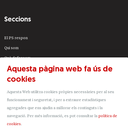
Seccions
El PS respon
Qui som
Què defensem
Aquesta pàgina web fa ús de
Actualitat
cookies
JSA
Transparència
Aquesta Web utilitza cookies pròpies necessàries per al seu
Uneix-t'hi
funcionament i seguretat, i per a extraure estadístiques
agregades que ens ajudin a millorar els continguts i la
Donacions
navegació.
Per més informació, es pot consultar la
política de
Mapa del lloc
cookies
.