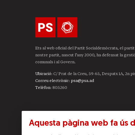
Ets al web oficial del Partit Socialdemòcrata, el part
nostre partit, nascut l’any 2000, ha defensat la gest
comunals i al Govern.
Ubicació
: C/ Prat de la Creu, 59-65, Despatx 1A, 2n p
Correu electrònic
:
psa@psa.ad
Telèfon
:
805260
Aquesta pàgina web fa ús 