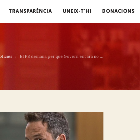
TRANSPARÈNCIA
UNEIX-T'HI
DONACIONS
otícies
El PS demana per què Govern encara no ...