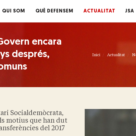
QUI SOM
QUÈ DEFENSEM
ACTUALITAT
JSA
Govern encara
nys després,
Inici
Actualitat
N
 comuns
ari Socialdemòcrata,
ls motius que han dut
ransferències del 2017