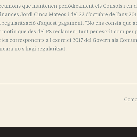
 reunions que mantenen periòdicament els Cònsols i en di
inances Jordi Cinca Mateos i del 23 d'octubre de l'any 201
la regularització d'aquest pagament. "No ens consta que aq
t motiu que des del PS reclamen, tant per escrit com per 
cies corresponents a l'exercici 2017 del Govern als Comun
cara no s'hagi regularitzat.
Compa