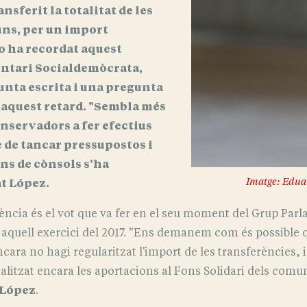
nsferit la totalitat de les
uns, per un import
o ha recordat aquest
entari Socialdemòcrata,
unta escrita i una pregunta
'aquest retard. "Sembla més
onservadors a fer efectius
 de tancar pressupostos i
ns de cònsols s'ha
Imatge: Edua
at López.
ència és el vot que va fer en el seu moment del Grup Par
aquell exercici del 2017. "Ens demanem com és possible qu
ara no hagi regularitzat l'import de les transferències, i
litzat encara les aportacions al Fons Solidari dels comu
 López
.