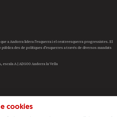
it que a Andorra lidera l’esquerra i el centreesquerra progressistes. El
ió pública des de polítiques d’esquerres a través de diversos mandats
is, escala A | AD500 Andorra la Vella
de cookies