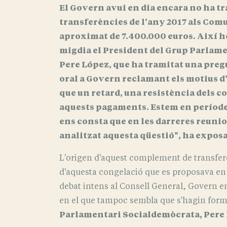
El Govern avui en dia encara no ha tra
transferències de l'any 2017 als Com
aproximat de 7.400.000 euros. Així h
migdia el President del Grup Parlam
Pere López, que ha tramitat una preg
oral a Govern reclamant els motius d
que un retard, una resistència dels c
aquests pagaments. Estem en període
ens consta que en les darreres reunio
analitzat aquesta qüestió", ha expos
L'origen d'aquest complement de transfer
d'aquesta congelació que es proposava en 
debat intens al Consell General, Govern enc
en el que tampoc sembla que s'hagin forma
Parlamentari Socialdemòcrata, Pere