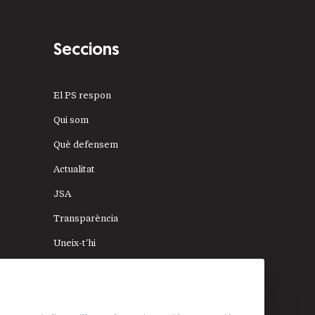
Seccions
El PS respon
Qui som
Què defensem
Actualitat
JSA
Transparència
Uneix-t'hi
Donacions
Mapa del lloc