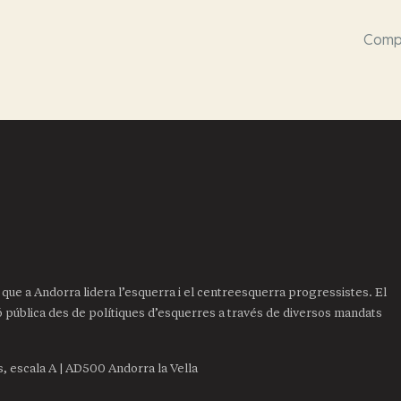
Compa
it que a Andorra lidera l’esquerra i el centreesquerra progressistes. El
ió pública des de polítiques d’esquerres a través de diversos mandats
is, escala A | AD500 Andorra la Vella