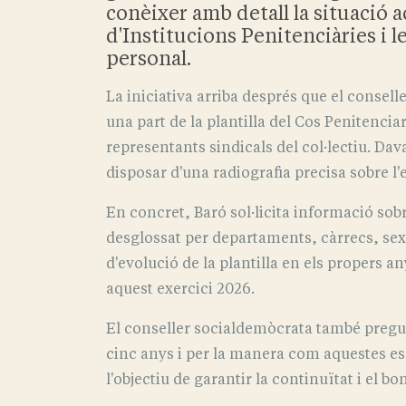
conèixer amb detall la situació 
d'Institucions Penitenciàries i 
personal.
La iniciativa arriba després que el consell
una part de la plantilla del Cos Penitenc
representants sindicals del col·lectiu. Da
disposar d'una radiografia precisa sobre l'es
En concret, Baró sol·licita informació sobr
desglossat per departaments, càrrecs, sexe
d'evolució de la plantilla en els propers an
aquest exercici 2026.
El conseller socialdemòcrata també pregun
cinc anys i per la manera com aquestes 
l'objectiu de garantir la continuïtat i el b