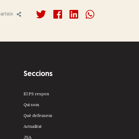
rteix
Seccions
El PS respon
Qui som
Què defensem
Actualitat
JSA