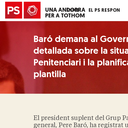
UNA ANDORRA
INICI
EL PS RESPON
PER A TOTHOM
Baró demana al Gover
detallada sobre la situ
Penitenciari i la planifi
plantilla
El president suplent del Grup P
general, Pere Baró, ha registrat