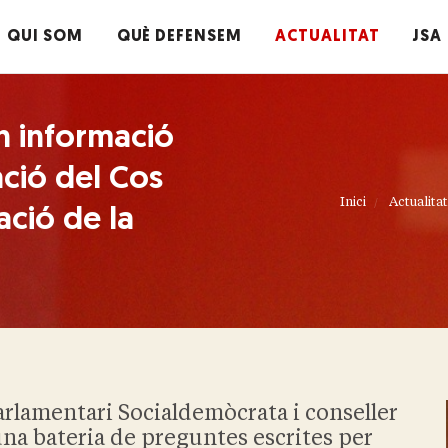
QUI SOM
QUÈ DEFENSEM
ACTUALITAT
JSA
n informació
ació del Cos
Inici
Actualitat
cació de la
arlamentari Socialdemòcrata i conseller
 una bateria de preguntes escrites per