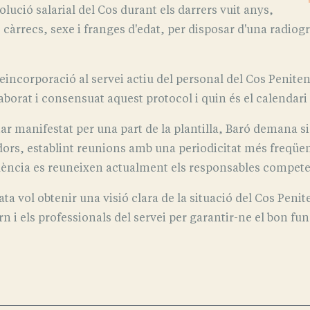
lució salarial del Cos durant els darrers vuit anys,
recs, sexe i franges d'edat, per disposar d'una radiogra
eincorporació al servei actiu del personal del Cos Penitenc
orat i consensuat aquest protocol i quin és el calendari p
r manifestat per una part de la plantilla, Baró demana si 
dors, establint reunions amb una periodicitat més freqüent
üència es reuneixen actualment els responsables compete
 vol obtenir una visió clara de la situació del Cos Peniten
rn i els professionals del servei per garantir-ne el bon f