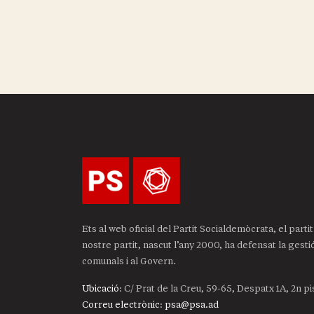
Ets al web oficial del Partit Socialdemòcrata, el part
nostre partit, nascut l’any 2000, ha defensat la gest
comunals i al Govern.
Ubicació
: C/ Prat de la Creu, 59-65, Despatx 1A, 2n p
Correu electrònic
:
psa@psa.ad