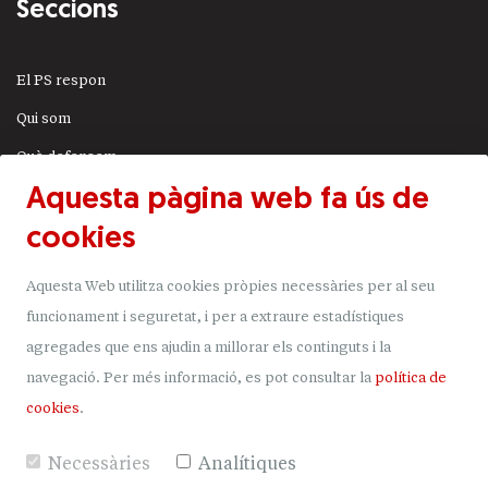
Seccions
El PS respon
Qui som
Què defensem
Aquesta pàgina web fa ús de
Actualitat
cookies
JSA
Transparència
Aquesta Web utilitza cookies pròpies necessàries per al seu
Uneix-t'hi
funcionament i seguretat, i per a extraure estadístiques
agregades que ens ajudin a millorar els continguts i la
Donacions
navegació.
Per més informació, es pot consultar la
política de
Mapa del lloc
cookies
.
Necessàries
Analítiques