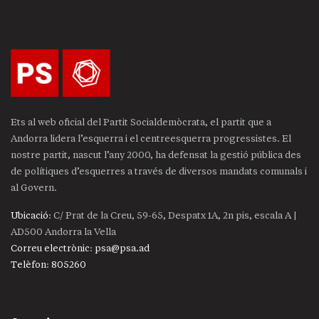
Ets al web oficial del Partit Socialdemòcrata, el partit que a
Andorra lidera l’esquerra i el centreesquerra progressistes. El
nostre partit, nascut l’any 2000, ha defensat la gestió pública des
de polítiques d’esquerres a través de diversos mandats comunals i
al Govern.
Ubicació
: C/ Prat de la Creu, 59-65, Despatx 1A, 2n pis, escala A |
AD500 Andorra la Vella
Correu electrònic
:
psa@psa.ad
Telèfon
:
805260